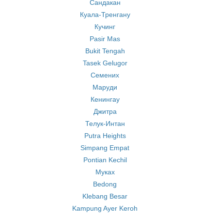
Сандакан
Куала-Тренгану
Кучинг
Pasir Mas
Bukit Tengah
Tasek Gelugor
Семених
Маруди
Кенингау
Джитра
Телук-Интан
Putra Heights
Simpang Empat
Pontian Kechil
Муках
Bedong
Klebang Besar
Kampung Ayer Keroh