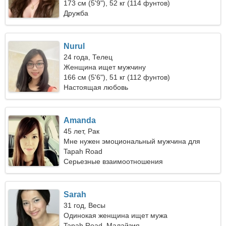
173 см (5'9"), 52 кг (114 фунтов)
Дружба
Nurul
24 года, Телец
Женщина ищет мужчину
166 см (5'6"), 51 кг (112 фунтов)
Настоящая любовь
Amanda
45 лет, Рак
Мне нужен эмоциональный мужчина для
поездок
Tapah Road
Серьезные взаимоотношения
Sarah
31 год, Весы
Одинокая женщина ищет мужа
Tapah Road, Малайзия