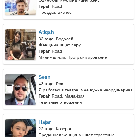
Одинокий мужчина ищет жену
Tapah Road
Поездки, Бизнес
Atiqah
33 года, Водолей
Женщина ищет пару
Tapah Road
Минимализм, Программирование
Sean
43 года, Рак
Я работаю в театре, мне нужна неординарная
женщина
Tapah Road, Малайзия
Реальные отношения
Hajar
22 года, Козерог
Преданная женщина ищет страстные